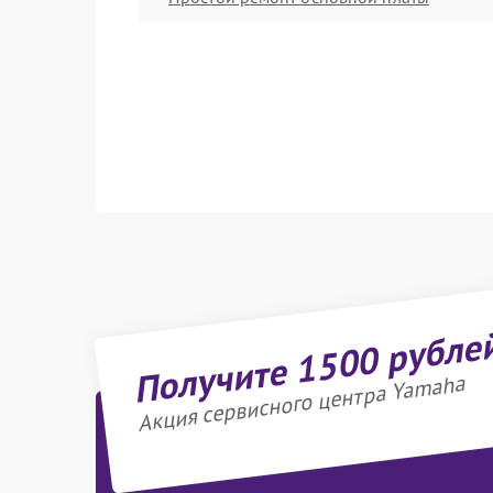
Получите 1500 рубле
Акция сервисного центра Yamaha