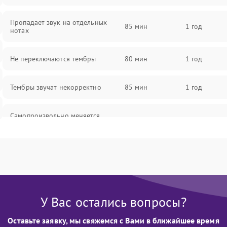
Пропадает звук на отдельных
85 мин
1 год
нотах
Не переключаются тембры
80 мин
1 год
Тембры звучат некорректно
85 мин
1 год
Самопроизвольно меняется
85 мин
1 год
громкость
У Вас остались вопросы?
Оставьте заявку, мы свяжемся с Вами в ближайшее время