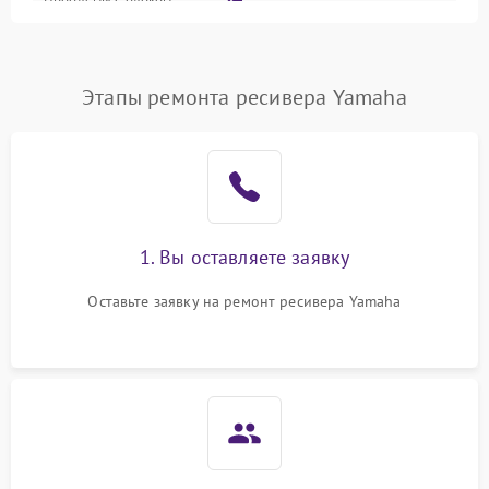
2700 ₽
Подробнее →
питания
Проблемы с Wi-Fi
1800 ₽
Подробнее →
Этапы ремонта ресивера Yamaha
Не работает выход на
1700 ₽
Подробнее →
телевизор
1. Вы оставляете заявку
Оставьте заявку на ремонт ресивера Yamaha