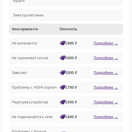
Аудио
Электропитание
Неисправности
Стоимость
Интерфейсы
Не включается
1800 ₽
Подробнее →
Программное обеспечение
Не принимает сигнал
2000 ₽
Подробнее →
ПО
Зависает
2000 ₽
Подробнее →
Оптика
Проблемы с HDMI портом
1700 ₽
Подробнее →
Механические повреждения
Перегрев устройства
2500 ₽
Подробнее →
Управление
Не подключается к сети
1800 ₽
Подробнее →
Проблемы с блоком