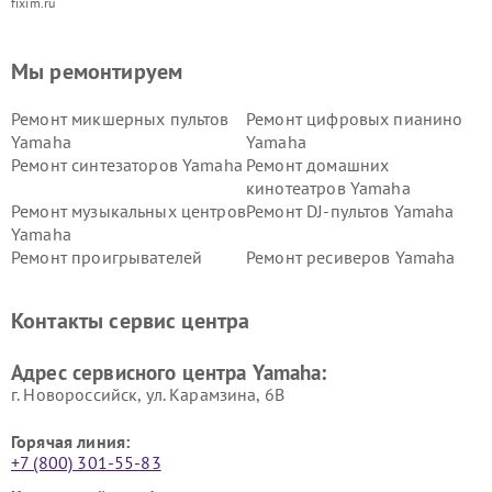
fixim.ru
Мы ремонтируем
Ремонт микшерных пультов
Ремонт цифровых пианино
Yamaha
Yamaha
Ремонт синтезаторов Yamaha
Ремонт домашних
кинотеатров Yamaha
Ремонт музыкальных центров
Ремонт DJ-пультов Yamaha
Yamaha
Ремонт проигрывателей
Ремонт ресиверов Yamaha
винила Yamaha
Ремонт усилителей гитарных
Ремонт холодильников
Контакты сервис центра
Yamaha
Yamaha
Ремонт аудиосистем Yamaha
Ремонт микрофонов Yamaha
Адрес сервисного центра Yamaha:
г. Новороссийск, ул. Карамзина, 6В
Горячая линия:
+7 (800) 301-55-83