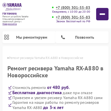
+7 (800) 301-55-83
Ежедневно, с 10:00 до 20:00
FIX-YAMAHA
+7 (800) 301-55-83
Ремонт устройств Yamaha
Специализированный
Звонок бесплатный по РФ
cервисный центр г.
Новороссийск
Мы ремонтируем
Позвонить
ийске
Ремонт ресивера Yamaha RX-A880 в Новороссийске
Ремонт ресивера Yamaha RX-A880 в
Новороссийске
от 480 руб.
Стоимость ремонта
Бесплатная диагностика
даже при отказе
Привезем и увезем ресивер Yamaha RX-A880 сами
Гарантия на наши работы по ремонту ресиверов
Ремонт проигрывателей винила Yamaha
Ремонт микшерных пультов Yamaha
Ремонт музыкальных центров Yamaha
Ремонт цифровых пианино Yamaha
Ремонт домашних кинотеатров Yamaha
Ремонт усилителей гитарных Yamaha
Ремонт акустических систем Yamaha
до 3-х лет
Yamaha RX-A880