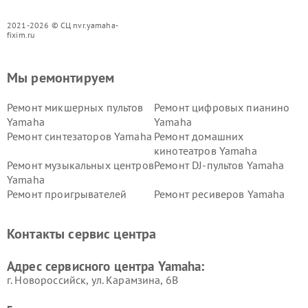
2021-2026 © СЦ nvr.yamaha-
fixim.ru
Мы ремонтируем
Ремонт микшерных пультов
Ремонт цифровых пианино
Yamaha
Yamaha
Ремонт синтезаторов Yamaha
Ремонт домашних
кинотеатров Yamaha
Ремонт музыкальных центров
Ремонт DJ-пультов Yamaha
Yamaha
Ремонт проигрывателей
Ремонт ресиверов Yamaha
винила Yamaha
Ремонт усилителей гитарных
Ремонт холодильников
Контакты сервис центра
Yamaha
Yamaha
Ремонт аудиосистем Yamaha
Ремонт микрофонов Yamaha
Адрес сервисного центра Yamaha:
г. Новороссийск, ул. Карамзина, 6В