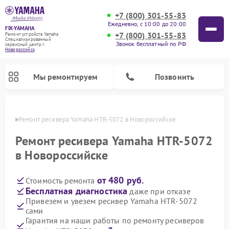
+7 (800) 301-55-83
Ежедневно, с 10:00 до 20:00
FIX-YAMAHA
+7 (800) 301-55-83
Ремонт устройств Yamaha
Специализированный
Звонок бесплатный по РФ
cервисный центр г.
Новороссийск
Мы ремонтируем
Позвонить
ийске
Ремонт ресивера Yamaha HTR-5072 в Новороссийске
Ремонт ресивера Yamaha HTR-5072
в Новороссийске
от 480 руб.
Стоимость ремонта
Бесплатная диагностика
даже при отказе
Привезем и увезем ресивер Yamaha HTR-5072
сами
Ремонт проигрывателей винила Yamaha
Ремонт микшерных пультов Yamaha
Ремонт музыкальных центров Yamaha
Ремонт цифровых пианино Yamaha
Ремонт домашних кинотеатров Yamaha
Ремонт усилителей гитарных Yamaha
Ремонт акустических систем Yamaha
Гарантия на наши работы по ремонту ресиверов