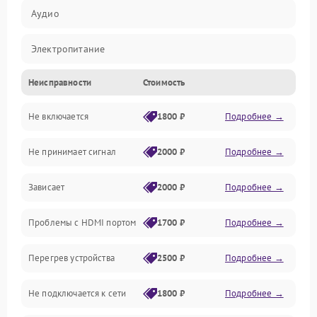
Аудио
Электропитание
Неисправности
Стоимость
Интерфейсы
Не включается
1800 ₽
Подробнее →
Программное обеспечение
Не принимает сигнал
2000 ₽
Подробнее →
ПО
Зависает
2000 ₽
Подробнее →
Оптика
Проблемы с HDMI портом
1700 ₽
Подробнее →
Механические повреждения
Перегрев устройства
2500 ₽
Подробнее →
Управление
Не подключается к сети
1800 ₽
Подробнее →