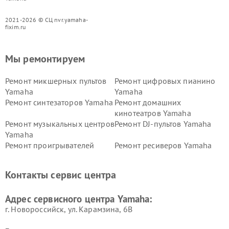
2021-2026 © СЦ nvr.yamaha-
fixim.ru
Мы ремонтируем
Ремонт микшерных пультов
Ремонт цифровых пианино
Yamaha
Yamaha
Ремонт синтезаторов Yamaha
Ремонт домашних
кинотеатров Yamaha
Ремонт музыкальных центров
Ремонт DJ-пультов Yamaha
Yamaha
Ремонт проигрывателей
Ремонт ресиверов Yamaha
винила Yamaha
Ремонт усилителей гитарных
Ремонт холодильников
Контакты сервис центра
Yamaha
Yamaha
Ремонт аудиосистем Yamaha
Ремонт микрофонов Yamaha
Адрес сервисного центра Yamaha:
г. Новороссийск, ул. Карамзина, 6В