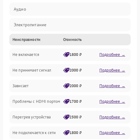
Аудио
Электропитание
Неисправности
Стоимость
Интерфейсы
Не включается
1800 ₽
Подробнее →
Программное обеспечение
Не принимает сигнал
2000 ₽
Подробнее →
ПО
Зависает
2000 ₽
Подробнее →
Оптика
Проблемы с HDMI портом
1700 ₽
Подробнее →
Механические повреждения
Перегрев устройства
2500 ₽
Подробнее →
Управление
Не подключается к сети
1800 ₽
Подробнее →