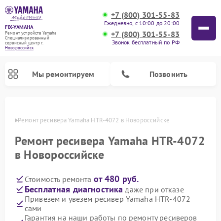
+7 (800) 301-55-83
Ежедневно, с 10:00 до 20:00
FIX-YAMAHA
+7 (800) 301-55-83
Ремонт устройств Yamaha
Специализированный
Звонок бесплатный по РФ
cервисный центр г.
Новороссийск
Мы ремонтируем
Позвонить
ийске
Ремонт ресивера Yamaha HTR-4072 в Новороссийске
Ремонт ресивера Yamaha HTR-4072
в Новороссийске
от 480 руб.
Стоимость ремонта
Бесплатная диагностика
даже при отказе
Привезем и увезем ресивер Yamaha HTR-4072
сами
Ремонт проигрывателей винила Yamaha
Ремонт микшерных пультов Yamaha
Ремонт музыкальных центров Yamaha
Ремонт цифровых пианино Yamaha
Ремонт домашних кинотеатров Yamaha
Ремонт усилителей гитарных Yamaha
Ремонт акустических систем Yamaha
Гарантия на наши работы по ремонту ресиверов