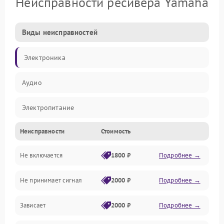
Неисправности ресивера Yamaha
Виды неисправностей
Электроника
Аудио
Электропитание
Неисправности
Стоимость
Интерфейсы
Не включается
1800 ₽
Подробнее →
Программное обеспечение
Не принимает сигнал
2000 ₽
Подробнее →
ПО
Зависает
2000 ₽
Подробнее →
Оптика