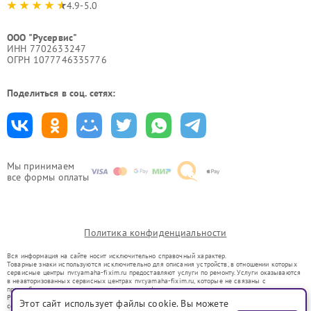
4.9-5.0
ООО "Русервис"
ИНН 7702633247
ОГРН 1077746335776
Поделиться в соц. сетях:
Мы принимаем
все формы оплаты
Политика конфиденциальности
Вся информация на сайте носит исключительно справочный характер.
Товарные знаки используются исключительно для описания устройств, в отношении которых
сервисные центры nvr.yamaha-fixim.ru предоставляют услуги по ремонту. Услуги оказываются
в неавторизованных сервисных центрах nvr.yamaha-fixim.ru, которые не связаны с
правообладателями товарных знаков или их официальными представителями.
Ремонт осуществляется для устройств, уже введенных в гражданский оборот в соответствии
Этот сайт использует файлы cookie. Вы можете
со статьей 1487 ГК РФ.