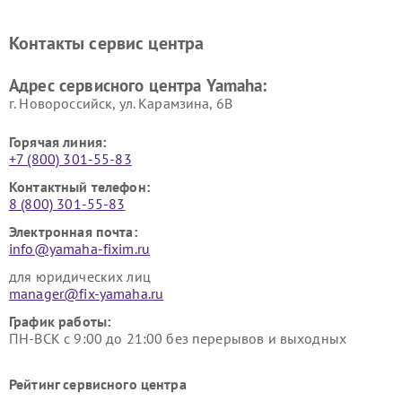
винила Yamaha
Ремонт усилителей гитарных
Ремонт холодильников
Контакты сервис центра
Yamaha
Yamaha
Ремонт аудиосистем Yamaha
Ремонт микрофонов Yamaha
Адрес сервисного центра Yamaha:
г. Новороссийск, ул. Карамзина, 6В
Горячая линия:
+7 (800) 301-55-83
Контактный телефон:
8 (800) 301-55-83
Электронная почта:
info@yamaha-fixim.ru
для юридических лиц
manager@fix-yamaha.ru
График работы:
ПН-ВСК с 9:00 до 21:00 без перерывов и выходных
Рейтинг сервисного центра