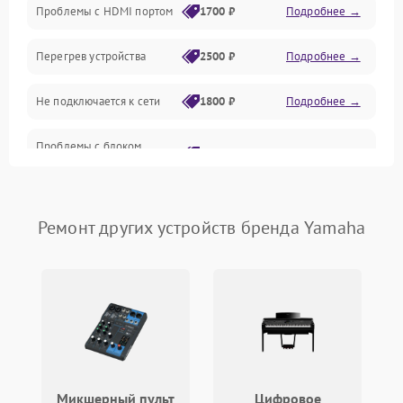
Проблемы с HDMI портом
1700 ₽
Подробнее →
Механические повреждения
Перегрев устройства
2500 ₽
Подробнее →
Управление
Не подключается к сети
1800 ₽
Подробнее →
Проблемы с блоком
2700 ₽
Подробнее →
питания
Проблемы с Wi-Fi
1800 ₽
Подробнее →
Ремонт других устройств бренда Yamaha
Не работает выход на
1700 ₽
Подробнее →
телевизор
Микшерный пульт
Цифровое