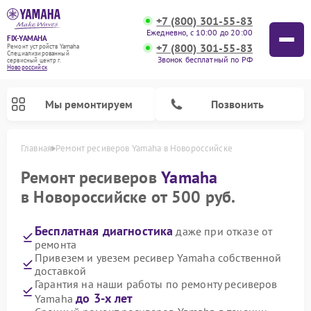
+7 (800) 301-55-83
Ежедневно, с 10:00 до 20:00
FIX-YAMAHA
+7 (800) 301-55-83
Ремонт устройств Yamaha
Специализированный
Звонок бесплатный по РФ
cервисный центр г.
Новороссийск
Мы ремонтируем
Позвонить
Главная
Ремонт ресиверов Yamaha в Новороссийске
Ремонт ресиверов
Yamaha
в Новороссийске от 500 руб.
Бесплатная диагностика
даже при отказе от
ремонта
Привезем и увезем ресивер Yamaha собственной
доставкой
Гарантия на наши работы по ремонту ресиверов
Ремонт проигрывателей винила Yamaha
Ремонт микшерных пультов Yamaha
Ремонт музыкальных центров Yamaha
Ремонт цифровых пианино Yamaha
Ремонт домашних кинотеатров Yamaha
Ремонт усилителей гитарных Yamaha
Ремонт акустических систем Yamaha
до 3-х лет
Yamaha