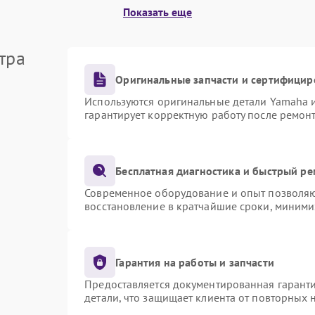
Показать еще
Повреждение системы защиты от
60 мин
1 год
перегрузок
тра
Неисправность системы защиты от
60 мин
1 год
перегрева
Оригинальные запчасти и сертифицир
Используются оригинальные детали Yamaha 
гарантирует корректную работу после ремон
Поломка системы защиты от
60 мин
1 год
перенапряжения
Поломка системы защиты от
Бесплатная диагностика и быстрый р
60 мин
1 год
замыкания
Современное оборудование и опыт позволяют
восстановление в кратчайшие сроки, миними
Гарантия на работы и запчасти
Предоставляется документированная гарант
детали, что защищает клиента от повторных