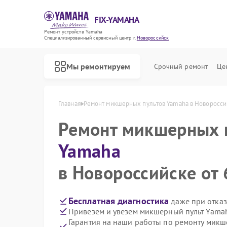
FIX-YAMAHA
Ремонт устройств Yamaha
Специализированный cервисный центр г.
Новороссийск
Мы ремонтируем
Срочный ремонт
Це
Главная
Ремонт микшерных пультов Yamaha в Новоросси
Ремонт микшерных 
Yamaha
в Новороссийске от 
Бесплатная диагностика
даже при отказ
Привезем и увезем микшерный пульт Yama
Гарантия на наши работы по ремонту мик
Ремонт цифровых пианино Yamaha
Ремонт домашних кинотеатров Yamaha
Ремонт музыкальных центров Yamaha
Ремонт проигрывателей винила Yamaha
Ремонт усилителей гитарных Yamaha
Ремонт холодильников Yamaha
Ремонт акустических систем Yamaha