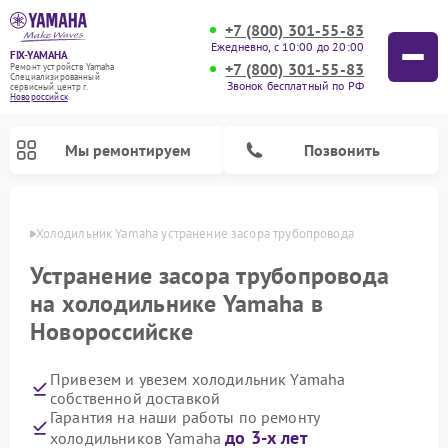
+7 (800) 301-55-83
Ежедневно, с 10:00 до 20:00
FIX-YAMAHA
+7 (800) 301-55-83
Ремонт устройств Yamaha
Специализированный
Звонок бесплатный по РФ
cервисный центр г.
Новороссийск
Мы ремонтируем
Позвонить
ийске
Холодильник Yamaha устранение засора трубопровода
Устранение засора трубопровода
на холодильнике Yamaha в
Новороссийске
Привезем и увезем холодильник Yamaha
собственной доставкой
Гарантия на наши работы по ремонту
Ремонт проигрывателей винила Yamaha
Ремонт микшерных пультов Yamaha
Ремонт музыкальных центров Yamaha
Ремонт усилителей гитарных Yamaha
Ремонт цифровых пианино Yamaha
Ремонт домашних кинотеатров Yamaha
Ремонт акустических систем Yamaha
до 3-х лет
холодильников Yamaha