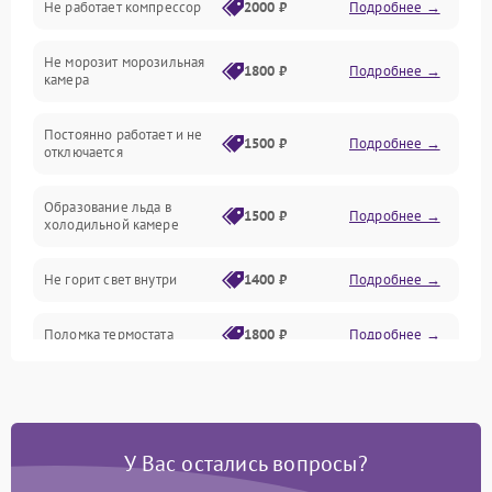
Не работает компрессор
2000 ₽
Подробнее →
Электропитание
Не морозит морозильная
Дренаж
1800 ₽
Подробнее →
камера
Оттайка
Постоянно работает и не
1500 ₽
Подробнее →
отключается
Программное обеспечение
Образование льда в
1500 ₽
Подробнее →
холодильной камере
Не горит свет внутри
1400 ₽
Подробнее →
Поломка термостата
1800 ₽
Подробнее →
Не работает вентилятор
1800 ₽
Подробнее →
Поломка системы No Frost
2600 ₽
Подробнее →
У Вас остались вопросы?