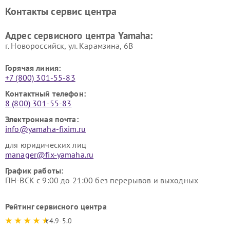
Ремонт усилителей гитарных
Ремонт холодильников
Контакты сервис центра
Yamaha
Yamaha
Ремонт аудиосистем Yamaha
Ремонт микрофонов Yamaha
Адрес сервисного центра Yamaha:
г. Новороссийск, ул. Карамзина, 6В
Горячая линия:
+7 (800) 301-55-83
Контактный телефон:
8 (800) 301-55-83
Электронная почта:
info@yamaha-fixim.ru
для юридических лиц
manager@fix-yamaha.ru
График работы:
ПН-ВСК с 9:00 до 21:00 без перерывов и выходных
Рейтинг сервисного центра
4.9-5.0