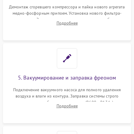
Демонтаж сгоревшего компрессора и пайка нового агрегата
медно-фосфорным припоем. Установка нового фильтра-
осушителя. Замена изношенных вентиляторов обдува,
Подробнее
сломанных заслонок или поврежденных дверных петель.
5. Вакуумирование и заправка фреоном
Подключение вакуумного насоса для полного удаления
воздуха и влаги из контура. Заправка системы строго
дозированным объемом хладагента (R600a, R134a) по
Подробнее
электронным весам. Контроль рабочего давления в системе.