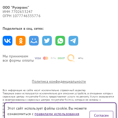
ООО "Русервис"
ИНН 7702633247
ОГРН 1077746335776
Поделиться в соц. сетях:
Мы принимаем
все формы оплаты
Политика конфиденциальности
Вся информация на сайте носит исключительно справочный характер.
Товарные знаки используются исключительно для описания устройств, в отношении которых
сервисные центры nvr.yamaha-fixim.ru предоставляют услуги по ремонту. Услуги оказываются
в неавторизованных сервисных центрах nvr.yamaha-fixim.ru, которые не связаны с
правообладателями товарных знаков или их официальными представителями.
Ремонт осуществляется для устройств, уже введенных в гражданский оборот в соответствии
Этот сайт использует файлы cookie. Вы можете
со статьей 1487 ГК РФ.
Использование товарных знаков не преследует цели индивидуализации услуг или введения
ознакомиться с
правилами использования
Согласен
потребителей в заблуждение, а служит для информирования о предоставляемых услугах по