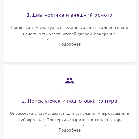
1. Диагностика и внешний осмотр
Проверка температурных режимов, работы компрессора и
целостности уплотнителей дверей. Измерение
сопротивления обмоток мотора, проверка термостата и
Подробнее
считывание кодов ошибок с электронного дисплея.
2. Поиск утечек и подготовка контура
Опрессовка системы азотом для выявления микротрещин в
трубопроводе. Проверка испарителя и конденсатора
течеискателем. Демонтаж старого фильтра-осушителя и
Подробнее
продувка капиллярной трубки для устранения засоров.