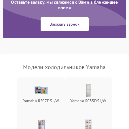
Оставьте заявку, мы свяжемся с Вами в ближайшее
Образование конденсата
1800 ₽
Подробнее →
на стенках
время
Сбой в работе инвертора
2100 ₽
Подробнее →
Заказать звонок
Запах горелого при
2000 ₽
Подробнее →
работе
Не включается
1000 ₽
Подробнее →
холодильник
Модели холодильников Yamaha
Проблемы с системой
автоматической
1800 ₽
Подробнее →
разморозки
Yamaha RS07DS1/W
Yamaha RC35DS1/W