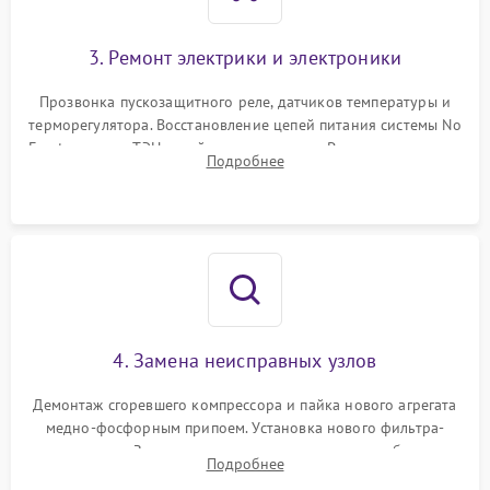
3. Ремонт электрики и электроники
Прозвонка пускозащитного реле, датчиков температуры и
терморегулятора. Восстановление цепей питания системы No
Frost, включая ТЭН оттайки и вентилятор. Ремонт или замена
Подробнее
платы управления при сбоях алгоритмов.
4. Замена неисправных узлов
Демонтаж сгоревшего компрессора и пайка нового агрегата
медно-фосфорным припоем. Установка нового фильтра-
осушителя. Замена изношенных вентиляторов обдува,
Подробнее
сломанных заслонок или поврежденных дверных петель.