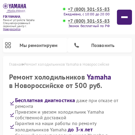
+7 (800) 301-55-83
Ежедневно, с 10:00 до 20:00
FIX-YAMAHA
+7 (800) 301-55-83
Ремонт устройств Yamaha
Специализированный
Звонок бесплатный по РФ
cервисный центр г.
Новороссийск
Мы ремонтируем
Позвонить
Главная
Ремонт холодильников Yamaha в Новороссийске
Ремонт холодильников
Yamaha
в Новороссийске от 500 руб.
Бесплатная диагностика
даже при отказе от
ремонта
Привезем и увезем холодильник Yamaha
собственной доставкой
Гарантия на наши работы по ремонту
Ремонт проигрывателей винила Yamaha
Ремонт микшерных пультов Yamaha
Ремонт музыкальных центров Yamaha
Ремонт усилителей гитарных Yamaha
Ремонт цифровых пианино Yamaha
Ремонт домашних кинотеатров Yamaha
Ремонт акустических систем Yamaha
до 3-х лет
холодильников Yamaha