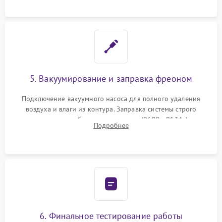
5. Вакуумирование и заправка фреоном
Подключение вакуумного насоса для полного удаления
воздуха и влаги из контура. Заправка системы строго
дозированным объемом хладагента (R600a, R134a) по
Подробнее
электронным весам. Контроль рабочего давления в системе.
6. Финальное тестирование работы