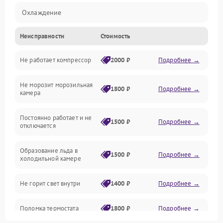
Охлаждение
Неисправности
Стоимость
Механика
Не работает компрессор
2000 ₽
Подробнее →
Электропитание
Не морозит морозильная
Дренаж
1800 ₽
Подробнее →
камера
Оттайка
Постоянно работает и не
1500 ₽
Подробнее →
отключается
Программное обеспечение
Образование льда в
1500 ₽
Подробнее →
холодильной камере
Не горит свет внутри
1400 ₽
Подробнее →
Поломка термостата
1800 ₽
Подробнее →