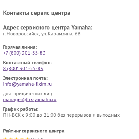
винила Yamaha
Ремонт усилителей гитарных
Ремонт холодильников
Контакты сервис центра
Yamaha
Yamaha
Ремонт аудиосистем Yamaha
Ремонт микрофонов Yamaha
Адрес сервисного центра Yamaha:
г. Новороссийск, ул. Карамзина, 6В
Горячая линия:
+7 (800) 301-55-83
Контактный телефон:
8 (800) 301-55-83
Электронная почта:
info@yamaha-fixim.ru
для юридических лиц
manager@fix-yamaha.ru
График работы:
ПН-ВСК с 9:00 до 21:00 без перерывов и выходных
Рейтинг сервисного центра