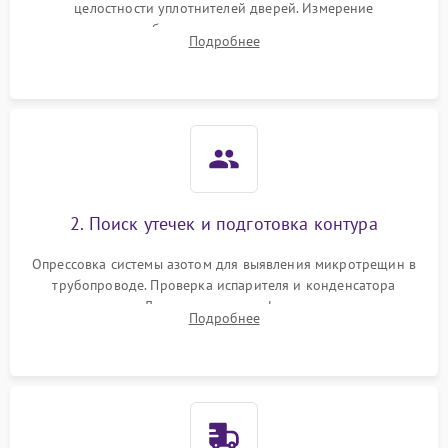
целостности уплотнителей дверей. Измерение
сопротивления обмоток мотора, проверка термостата и
Подробнее
считывание кодов ошибок с электронного дисплея.
2. Поиск утечек и подготовка контура
Опрессовка системы азотом для выявления микротрещин в
трубопроводе. Проверка испарителя и конденсатора
течеискателем. Демонтаж старого фильтра-осушителя и
Подробнее
продувка капиллярной трубки для устранения засоров.