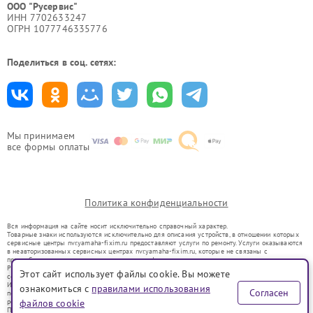
ООО "Русервис"
ИНН 7702633247
ОГРН 1077746335776
Поделиться в соц. сетях:
Мы принимаем
все формы оплаты
Политика конфиденциальности
Вся информация на сайте носит исключительно справочный характер.
Товарные знаки используются исключительно для описания устройств, в отношении которых
сервисные центры nvr.yamaha-fixim.ru предоставляют услуги по ремонту. Услуги оказываются
в неавторизованных сервисных центрах nvr.yamaha-fixim.ru, которые не связаны с
правообладателями товарных знаков или их официальными представителями.
Ремонт осуществляется для устройств, уже введенных в гражданский оборот в соответствии
Этот сайт использует файлы cookie. Вы можете
со статьей 1487 ГК РФ.
Использование товарных знаков не преследует цели индивидуализации услуг или введения
ознакомиться с
правилами использования
Согласен
потребителей в заблуждение, а служит для информирования о предоставляемых услугах по
ремонту техники указанных брендов.
файлов cookie
Представленная на сайте информация не является публичной офертой, определяемой