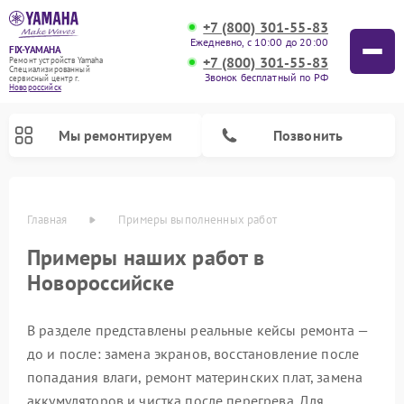
+7 (800) 301-55-83
Ежедневно, с 10:00 до 20:00
FIX-YAMAHA
+7 (800) 301-55-83
Ремонт устройств Yamaha
Специализированный
Звонок бесплатный по РФ
cервисный центр г.
Новороссийск
Мы ремонтируем
Позвонить
Главная
Примеры выполненных работ
Примеры наших работ в
Новороссийске
В разделе представлены реальные кейсы ремонта —
до и после: замена экранов, восстановление после
попадания влаги, ремонт материнских плат, замена
Ремонт проигрывателей винила Yamaha
Ремонт микшерных пультов Yamaha
Ремонт музыкальных центров Yamaha
Ремонт усилителей гитарных Yamaha
Ремонт акустических систем Yamaha
Ремонт цифровых пианино Yamaha
Ремонт домашних кинотеатров Yamaha
аккумуляторов и чистка после перегрева. Для