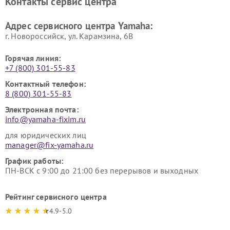
Контакты сервис центра
Yamaha
Yamaha
Ремонт аудиосистем Yamaha
Ремонт микрофонов Yamaha
Адрес сервисного центра Yamaha:
г. Новороссийск, ул. Карамзина, 6В
Горячая линия:
+7 (800) 301-55-83
Контактный телефон:
8 (800) 301-55-83
Электронная почта:
info@yamaha-fixim.ru
для юридических лиц
manager@fix-yamaha.ru
График работы:
ПН-ВСК с 9:00 до 21:00 без перерывов и выходных
Рейтинг сервисного центра
4.9-5.0