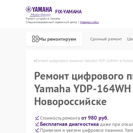
FIX-YAMAHA
Ремонт устройств Yamaha
Специализированный cервисный центр г.
Новороссийск
Мы ремонтируем
Срочный ремонт
Це
ha в Новороссийске
Ремонт цифрового пианино Yamaha YDP-164WH в Новор
Ремонт цифрового 
Yamaha YDP-164WH
Новороссийске
от 980 руб.
Стоимость ремонта
Бесплатная диагностика
даже при отказ
Привезем и увезем цифровое пианино Ya
Ремонт микшерных пультов Yamaha
Ремонт домашних кинотеатров Yamaha
Ремонт музыкальных центров Yamaha
Ремонт проигрывателей винила Yamaha
Ремонт усилителей гитарных Yamaha
Ремонт холодильников Yamaha
Ремонт акустических систем Yamaha