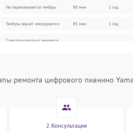
Не переключаются тембры
80 мин
1 год
Тембры звучат некорректно
85 мин
1 год
Самопроизвольно меняется
85 мин
1 год
громкость
апы ремонта цифрового пианино Yam
2. Консультация