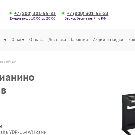
+7 (800) 301-55-83
+7 (800) 301-55-83
Ежедневно, с 10:00 до 20:00
Звонок бесплатный по РФ
ны
О нас
Отзывы
Доставка
Гарантии
Акции и скидки
Зая
оссийске
пианино
 в
е
maha YDP-164WH сами