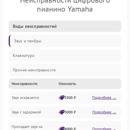
пианино Yamaha
Виды неисправностей
Звук и тембры
Клавиатура
Прочие неисправности
Неисправности
Стоимость
Включение и работа
Звук искажается
3500 ₽
Подробнее →
Управление и электроника
Звук с задержкой
3000 ₽
Подробнее →
Подключения и интерфейсы
Пропадает звук на
Педали и стойка
4000 ₽
Подробнее →