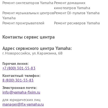
Ремонт синтезаторов Yamaha
Ремонт домашних
кинотеатров Yamaha
Ремонт музыкальных центров
Ремонт DJ-пультов Yamaha
Yamaha
Ремонт проигрывателей
Ремонт ресиверов Yamaha
винила Yamaha
Ремонт усилителей гитарных
Ремонт холодильников
Контакты сервис центра
Yamaha
Yamaha
Ремонт аудиосистем Yamaha
Ремонт микрофонов Yamaha
Адрес сервисного центра Yamaha:
г. Новороссийск, ул. Карамзина, 6В
Горячая линия:
+7 (800) 301-55-83
Контактный телефон:
8 (800) 301-55-83
Электронная почта:
info@yamaha-fixim.ru
для юридических лиц
manager@fix-yamaha.ru