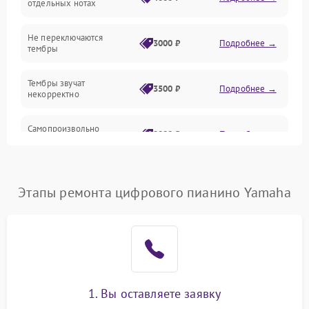
отдельных нотах
Электроника
Не переключаются
3000 ₽
Подробнее →
тембры
Механические повреждения
Тембры звучат
3500 ₽
Подробнее →
некорректно
Аудио
Самопроизвольно
Оптика
2800 ₽
Подробнее →
меняется громкость
Этапы ремонта цифрового пианино Yamaha
1. Вы оставляете заявку