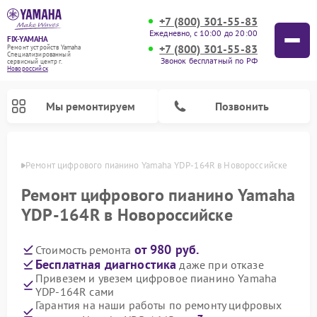
+7 (800) 301-55-83
Ежедневно, с 10:00 до 20:00
FIX-YAMAHA
+7 (800) 301-55-83
Ремонт устройств Yamaha
Специализированный
Звонок бесплатный по РФ
cервисный центр г.
Новороссийск
Мы ремонтируем
Позвонить
ийске
Ремонт цифрового пианино Yamaha YDP-164R в Новороссийске
Ремонт цифрового пианино Yamaha
YDP-164R в Новороссийске
от 980 руб.
Стоимость ремонта
Бесплатная диагностика
даже при отказе
Привезем и увезем цифровое пианино Yamaha
YDP-164R сами
Ремонт микшерных пультов Yamaha
Ремонт домашних кинотеатров Yamaha
Ремонт проигрывателей винила Yamaha
Ремонт музыкальных центров Yamaha
Ремонт усилителей гитарных Yamaha
Ремонт акустических систем Yamaha
Гарантия на наши работы по ремонту цифровых