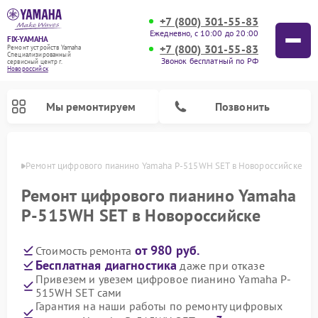
+7 (800) 301-55-83
Ежедневно, с 10:00 до 20:00
FIX-YAMAHA
+7 (800) 301-55-83
Ремонт устройств Yamaha
Специализированный
Звонок бесплатный по РФ
cервисный центр г.
Новороссийск
Мы ремонтируем
Позвонить
ийске
Ремонт цифрового пианино Yamaha P-515WH SET в Новороссийске
Ремонт цифрового пианино Yamaha
P-515WH SET в Новороссийске
от 980 руб.
Стоимость ремонта
Бесплатная диагностика
даже при отказе
Привезем и увезем цифровое пианино Yamaha P-
515WH SET сами
Ремонт микшерных пультов Yamaha
Ремонт домашних кинотеатров Yamaha
Ремонт проигрывателей винила Yamaha
Ремонт музыкальных центров Yamaha
Ремонт усилителей гитарных Yamaha
Ремонт акустических систем Yamaha
Гарантия на наши работы по ремонту цифровых