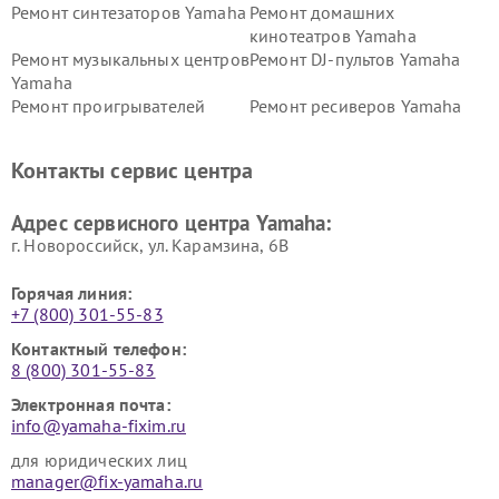
Ремонт синтезаторов Yamaha
Ремонт домашних
кинотеатров Yamaha
Ремонт музыкальных центров
Ремонт DJ-пультов Yamaha
Yamaha
Ремонт проигрывателей
Ремонт ресиверов Yamaha
винила Yamaha
Ремонт усилителей гитарных
Ремонт холодильников
Контакты сервис центра
Yamaha
Yamaha
Ремонт аудиосистем Yamaha
Ремонт микрофонов Yamaha
Адрес сервисного центра Yamaha:
г. Новороссийск, ул. Карамзина, 6В
Горячая линия:
+7 (800) 301-55-83
Контактный телефон:
8 (800) 301-55-83
Электронная почта:
info@yamaha-fixim.ru
для юридических лиц
manager@fix-yamaha.ru