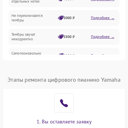
отдельных нотах
Электроника
Не переключаются
3000 ₽
Подробнее →
тембры
Механические повреждения
Тембры звучат
3500 ₽
Подробнее →
некорректно
Аудио
Самопроизвольно
Оптика
2800 ₽
Подробнее →
меняется громкость
Этапы ремонта цифрового пианино Yamaha
1. Вы оставляете заявку