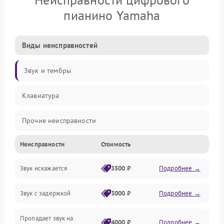
пианино Yamaha
Виды неисправностей
Звук и тембры
Клавиатура
Прочие неисправности
Неисправности
Стоимость
Включение и работа
Звук искажается
3500 ₽
Подробнее →
Управление и электроника
Звук с задержкой
3000 ₽
Подробнее →
Подключения и интерфейсы
Пропадает звук на
Педали и стойка
4000 ₽
Подробнее →