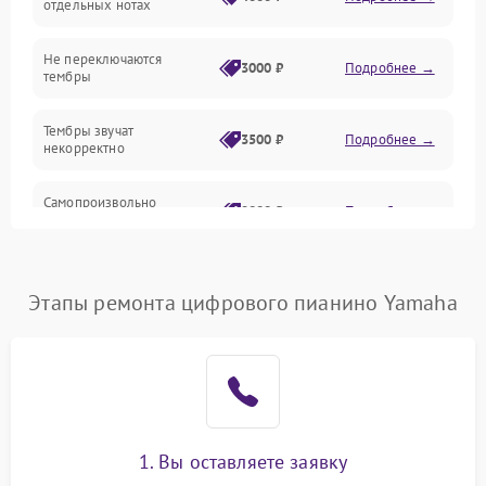
отдельных нотах
Электроника
Не переключаются
3000 ₽
Подробнее →
тембры
Механические повреждения
Тембры звучат
3500 ₽
Подробнее →
некорректно
Аудио
Самопроизвольно
Оптика
2800 ₽
Подробнее →
меняется громкость
Этапы ремонта цифрового пианино Yamaha
1. Вы оставляете заявку