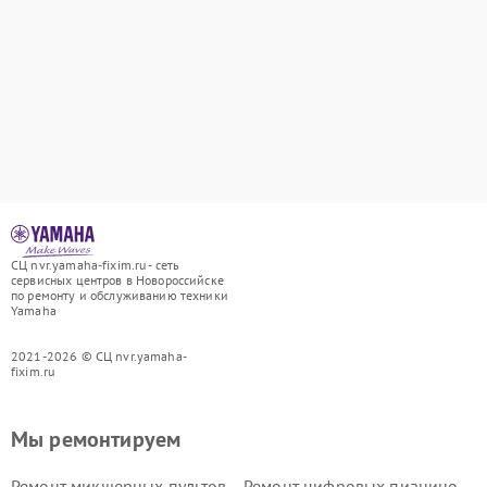
СЦ nvr.yamaha-fixim.ru - сеть
сервисных центров в Новороссийске
по ремонту и обслуживанию техники
Yamaha
2021-2026 © СЦ nvr.yamaha-
fixim.ru
Мы ремонтируем
Ремонт микшерных пультов
Ремонт цифровых пианино