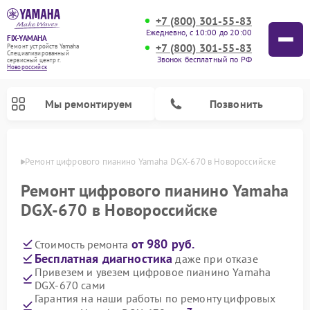
+7 (800) 301-55-83
Ежедневно, с 10:00 до 20:00
FIX-YAMAHA
+7 (800) 301-55-83
Ремонт устройств Yamaha
Специализированный
Звонок бесплатный по РФ
cервисный центр г.
Новороссийск
Мы ремонтируем
Позвонить
ийске
Ремонт цифрового пианино Yamaha DGX-670 в Новороссийске
Ремонт цифрового пианино Yamaha
DGX-670 в Новороссийске
от 980 руб.
Стоимость ремонта
Бесплатная диагностика
даже при отказе
Привезем и увезем цифровое пианино Yamaha
DGX-670 сами
Ремонт микшерных пультов Yamaha
Ремонт домашних кинотеатров Yamaha
Ремонт проигрывателей винила Yamaha
Ремонт музыкальных центров Yamaha
Ремонт усилителей гитарных Yamaha
Ремонт акустических систем Yamaha
Гарантия на наши работы по ремонту цифровых