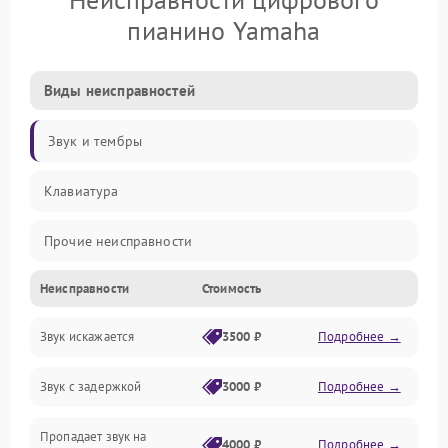
пианино Yamaha
Виды неисправностей
Звук и тембры
Клавиатура
Прочие неисправности
Неисправности
Стоимость
Включение и работа
Звук искажается
3500 ₽
Подробнее →
Управление и электроника
Звук с задержкой
3000 ₽
Подробнее →
Подключения и интерфейсы
Пропадает звук на
Педали и стойка
4000 ₽
Подробнее →