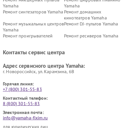
Yamaha
Yamaha
Ремонт синтезаторов Yamaha
Ремонт домашних
кинотеатров Yamaha
Ремонт музыкальных центров
Ремонт DJ-пультов Yamaha
Yamaha
Ремонт проигрывателей
Ремонт ресиверов Yamaha
винила Yamaha
Ремонт усилителей гитарных
Ремонт холодильников
Контакты сервис центра
Yamaha
Yamaha
Ремонт аудиосистем Yamaha
Ремонт микрофонов Yamaha
Адрес сервисного центра Yamaha:
г. Новороссийск, ул. Карамзина, 6В
Горячая линия:
+7 (800) 301-55-83
Контактный телефон:
8 (800) 301-55-83
Электронная почта:
info@yamaha-fixim.ru
для юридических лиц