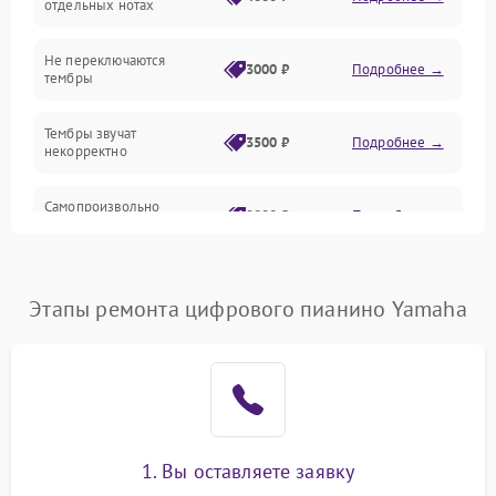
отдельных нотах
Электроника
Не переключаются
3000 ₽
Подробнее →
тембры
Механические повреждения
Тембры звучат
3500 ₽
Подробнее →
некорректно
Аудио
Самопроизвольно
Оптика
2800 ₽
Подробнее →
меняется громкость
Этапы ремонта цифрового пианино Yamaha
1. Вы оставляете заявку