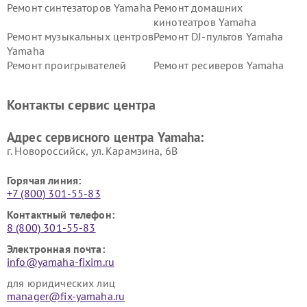
Ремонт синтезаторов Yamaha
Ремонт домашних
кинотеатров Yamaha
Ремонт музыкальных центров
Ремонт DJ-пультов Yamaha
Yamaha
Ремонт проигрывателей
Ремонт ресиверов Yamaha
винила Yamaha
Ремонт усилителей гитарных
Ремонт холодильников
Контакты сервис центра
Yamaha
Yamaha
Ремонт аудиосистем Yamaha
Ремонт микрофонов Yamaha
Адрес сервисного центра Yamaha:
г. Новороссийск, ул. Карамзина, 6В
Горячая линия:
+7 (800) 301-55-83
Контактный телефон:
8 (800) 301-55-83
Электронная почта:
info@yamaha-fixim.ru
для юридических лиц
manager@fix-yamaha.ru