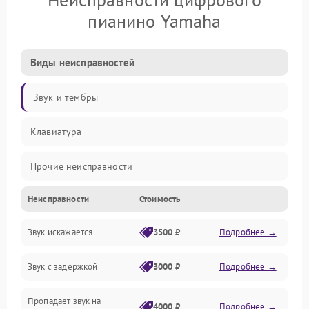
пианино Yamaha
Виды неисправностей
Звук и тембры
Клавиатура
Прочие неисправности
Неисправности
Стоимость
Включение и работа
Звук искажается
3500 ₽
Подробнее →
Управление и электроника
Звук с задержкой
3000 ₽
Подробнее →
Подключения и интерфейсы
Пропадает звук на
Педали и стойка
4000 ₽
Подробнее →