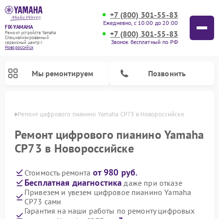
+7 (800) 301-55-83
Ежедневно, с 10:00 до 20:00
FIX-YAMAHA
+7 (800) 301-55-83
Ремонт устройств Yamaha
Специализированный
Звонок бесплатный по РФ
cервисный центр г.
Новороссийск
Мы ремонтируем
Позвонить
ийске
Ремонт цифрового пианино Yamaha CP73 в Новороссийске
Ремонт цифрового пианино Yamaha
CP73 в Новороссийске
от 980 руб.
Стоимость ремонта
Бесплатная диагностика
даже при отказе
Привезем и увезем цифровое пианино Yamaha
CP73 сами
Ремонт микшерных пультов Yamaha
Ремонт домашних кинотеатров Yamaha
Ремонт проигрывателей винила Yamaha
Ремонт музыкальных центров Yamaha
Ремонт усилителей гитарных Yamaha
Ремонт акустических систем Yamaha
Гарантия на наши работы по ремонту цифровых