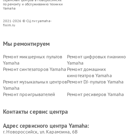
по ремонту и обслуживанию техники
Yamaha
2021-2026 © СЦ nvr.yamaha-
fixim.ru
Мы ремонтируем
Ремонт микшерных пультов
Ремонт цифровых пианино
Yamaha
Yamaha
Ремонт синтезаторов Yamaha
Ремонт домашних
кинотеатров Yamaha
Ремонт музыкальных центров
Ремонт DJ-пультов Yamaha
Yamaha
Ремонт проигрывателей
Ремонт ресиверов Yamaha
винила Yamaha
Ремонт усилителей гитарных
Ремонт холодильников
Контакты сервис центра
Yamaha
Yamaha
Ремонт аудиосистем Yamaha
Ремонт микрофонов Yamaha
Адрес сервисного центра Yamaha:
г. Новороссийск, ул. Карамзина, 6В