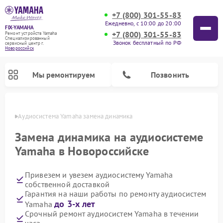
+7 (800) 301-55-83
Ежедневно, с 10:00 до 20:00
FIX-YAMAHA
+7 (800) 301-55-83
Ремонт устройств Yamaha
Специализированный
Звонок бесплатный по РФ
cервисный центр г.
Новороссийск
Мы ремонтируем
Позвонить
ийске
Аудиосистема Yamaha замена динамика
Замена динамика на аудиосистеме
Yamaha в Новороссийске
Привезем и увезем аудиосистему Yamaha
собственной доставкой
Гарантия на наши работы по ремонту аудиосистем
до 3-х лет
Yamaha
Ремонт проигрывателей винила Yamaha
Ремонт микшерных пультов Yamaha
Ремонт музыкальных центров Yamaha
Ремонт усилителей гитарных Yamaha
Ремонт цифровых пианино Yamaha
Ремонт домашних кинотеатров Yamaha
Ремонт акустических систем Yamaha
Срочный ремонт аудиосистем Yamaha в течении