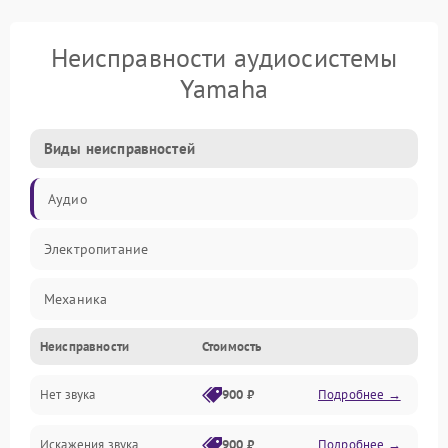
Неисправности аудиосистемы
Yamaha
Виды неисправностей
Аудио
Электропитание
Механика
Неисправности
Стоимость
Управление
Нет звука
900 ₽
Подробнее →
Корпус/Герметичность
Искажения звука
900 ₽
Подробнее →