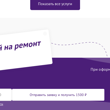
Показать все услуги
й на ремонт
При оформл
Отправить заявку и получить 1500 ₽
сти