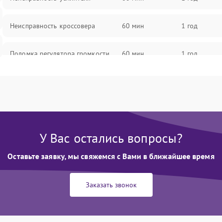
Неисправность кроссовера
60 мин
1 год
Поломка регулятора громкости
60 мин
1 год
Неисправность системы защиты от
60 мин
1 год
перегрузок
Поломка системы автоматического
60 мин
1 год
отключения
У Вас остались вопросы?
Неисправность системы защиты от
Оставьте заявку, мы свяжемся с Вами в ближайшее время
60 мин
1 год
короткого замыкания
Заказать звонок
Повреждение системы защиты от
60 мин
1 год
перегрева