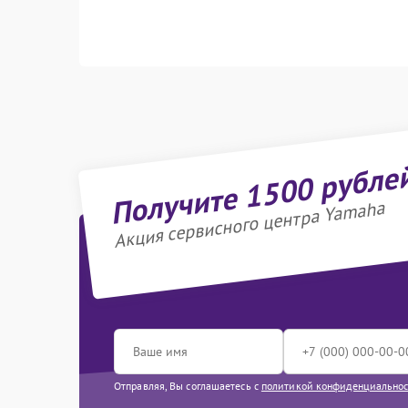
Получите 1500 рубле
Акция сервисного центра Yamaha
Отправляя, Вы соглашаетесь с
политикой конфиденциально