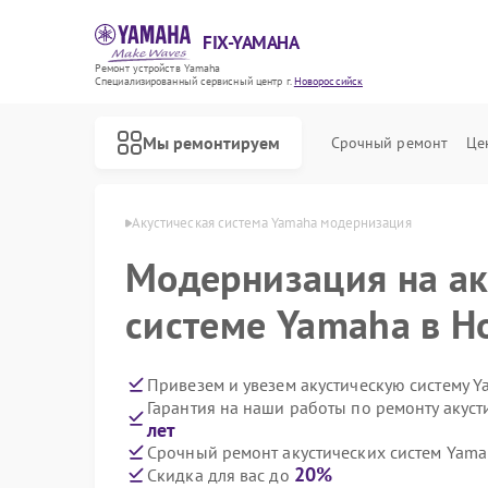
FIX-YAMAHA
Ремонт устройств Yamaha
Специализированный cервисный центр г.
Новороссийск
Мы ремонтируем
Срочный ремонт
Це
aha в Новороссийске
Акустическая система Yamaha модернизация
Модернизация на ак
системе Yamaha в Н
Привезем и увезем акустическую систему 
Гарантия на наши работы по ремонту акус
лет
Срочный ремонт акустических систем Yama
20%
Скидка для вас до
Ремонт микшерных пультов Yamaha
Ремонт цифровых пианино Yamaha
Ремонт домашних кинотеатров Yamaha
Ремонт музыкальных центров Yamaha
Ремонт проигрывателей винила Yamaha
Ремонт усилителей гитарных Yamaha
Ремонт холодильников Yamaha